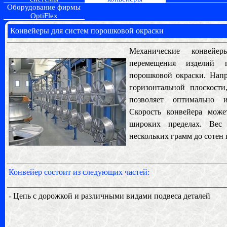
Оборудование фирмы
OptiFlex
Конвейеры для систем порошковой окраски
Механические конвейер
перемещения изделий п
порошковой окраски. Напр
горизонтальной плоскост
позволяет оптимально и
Скорость конвейера мож
широких пределах. Вес
нескольких грамм до сотен
Конвейер состоит из следующих частей:
- Цепь с дорожкой и различными видами подвеса деталей